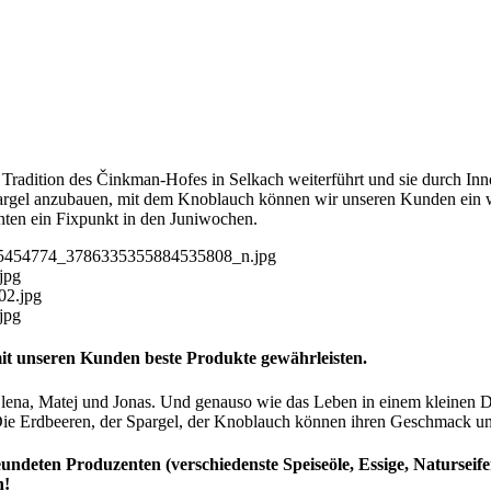
he Tradition des Činkman-Hofes in Selkach weiterführt und sie durch Inn
argel anzubauen, mit dem Knoblauch können wir unseren Kunden ein we
ehnten ein Fixpunkt in den Juniwochen.
mit unseren Kunden beste Produkte gewährleisten.
lena, Matej und Jonas. Und genauso wie das Leben in einem kleinen Do
e Erdbeeren, der Spargel, der Knoblauch können ihren Geschmack und ih
eundeten Produzenten (verschiedenste Speiseöle, Essige, Naturseife
h!