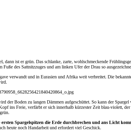
el, dann ist er grün. Das schlanke, zarte, wohlschmeckende Frühlingsg
m Fuße des Sattnitzzuges und am linken Ufer der Drau so ausgezeichne
Agave verwandt und in Eurasien und Afrika weit verbreitet. Die bekann
ird.
 wird der Boden zu langen Dämmen aufgeschüttet. So kann der Sparge
pf ins Freie, verfärbt er sich innerhalb kürzester Zeit blau-violett, 
grün.
die ersten Spargelspitzen die Erde durchbrechen und ans Licht ko
uch heute noch Handarbeit und erfordert viel Geschick.